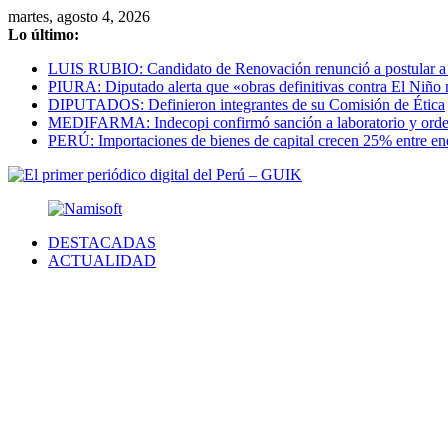
Saltar
martes, agosto 4, 2026
al
Lo último:
contenido
LUIS RUBIO: Candidato de Renovación renunció a postular a l
PIURA: Diputado alerta que «obras definitivas contra El Niño 
DIPUTADOS: Definieron integrantes de su Comisión de Ética
MEDIFARMA: Indecopi confirmó sanción a laboratorio y ordena
PERÚ: Importaciones de bienes de capital crecen 25% entre e
DESTACADAS
ACTUALIDAD